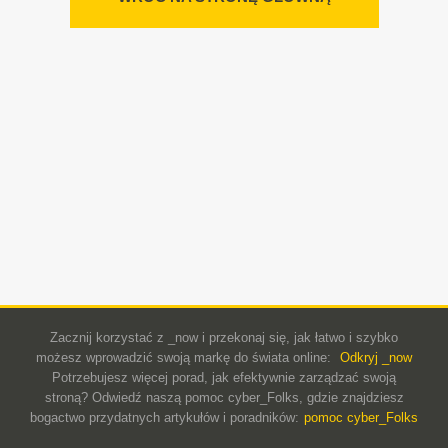
Zacznij korzystać z _now i przekonaj się, jak łatwo i szybko
możesz wprowadzić swoją markę do świata online:
Odkryj _now
Potrzebujesz więcej porad, jak efektywnie zarządzać swoją
stroną? Odwiedź naszą pomoc cyber_Folks, gdzie znajdziesz
bogactwo przydatnych artykułów i poradników:
pomoc cyber_Folks